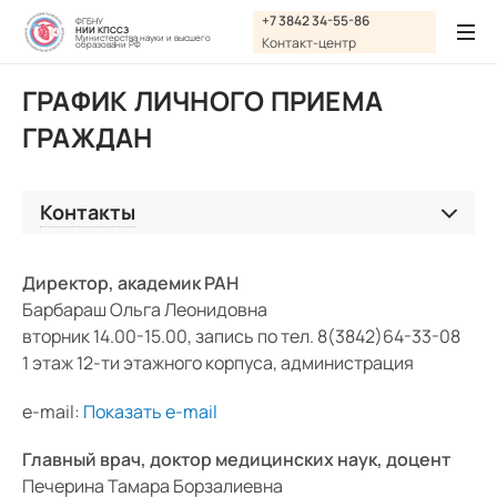
Графика:
+7 3842 34-55-86
ФГБНУ
НИИ КПССЗ
Обычная версия сайта
Министерства науки и высшего
Контакт-центр
образовани РФ
Включить изображения
ГРАФИК ЛИЧНОГО ПРИЕМА
A
A
Шрифт:
Выключить изображения
A
ГРАЖДАН
Включить видео
Цвет:
Ц
Ц
Ц
Ц
Дополнительно
Контакты
Выключить видео
Интервал:
График личного приема граждан
Директор, академик РАН
Схема проезда
Одинарный
Барбараш Ольга Леонидовна
вторник 14.00-15.00, запись по тел. 8(3842)64-33-08
Схема расположения корпусов
Полуторный
1 этаж 12-ти этажного корпуса, администрация
Обращения
e-mail:
Показать e-mail
Двойной
Контакты контролирующих организаций
Разрядка:
Главный врач, доктор медицинских наук, доцент
Печерина Тамара Борзалиевна
Стандартный