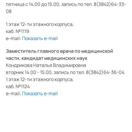
пятница с 14.00 до 15.00, запись по тел. 8(3842)64-33-
08
Средний
1 этаж 12-ти этажного корпуса,
Большой
каб. №1119
Гарнитура:
e-mail:
Показать e-mail
Без засечек
Заместитель главного врача по медицинской
части, кандидат медицинских наук
С засечками
Кондрикова Наталья Владимировна
вторник 14.00 - 15.00, запись по тел. 8(3842)64-36-04
1 этаж 12-ти этажного корпуса,
каб. №1124
e-mail:
Показать e-mail