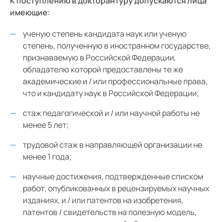
К поступлению в докторантуру допускаются лица
Структура
имеющие:
Документы
Средний
ученую степень кандидата наук или ученую
Педагогический состав
степень, полученную в иностранном государстве,
Большой
признаваемую в Российской Федерации,
Электронная информационно-образовательная среда
Гарнитура:
НИИ КПССЗ
обладателю которой предоставлены те же
академические и / или профессиональные права,
Без засечек
Цифровая научно-образовательная платформа
что и кандидату наук в Российской Федерации;
«Клиническая и фундаментальная медицина»
С засечками
стаж педагогической и / или научной работы не
Контакты научно-образовательного отдела
менее 5 лет;
Прейскурант на платные образовательные услуги
трудовой стаж в направляющей организации не
Вакантные места для приема (перевода) обучающихся
менее 1 года;
Стипендии и меры поддержки обучающихся
научные достижения, подтвержденные списком
работ, опубликованных в рецензируемых научных
Получение ученого звания
изданиях, и / или патентов на изобретения,
патентов / свидетельств на полезную модель,
Стратегия образования до 2036 года