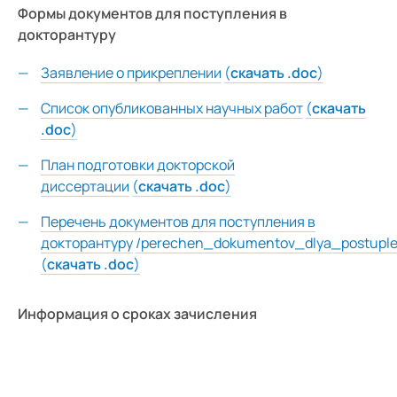
Формы документов для поступления в
докторантуру
Заявление о прикреплении
(
скачать .doc
)
Список опубликованных научных работ
(
скачать
.doc
)
План подготовки докторской
диссертации
(
скачать .doc
)
Перечень документов для поступления в
докторантуру
/perechen_dokumentov_dlya_postuple
(
скачать .doc
)
Информация о сроках зачисления