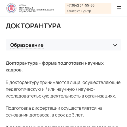
Графика:
+7 3842 34-55-86
ФГБНУ
НИИ КПССЗ
Обычная версия сайта
Министерства науки и высшего
Контакт-центр
образовани РФ
Включить изображения
ДОКТОРАНТУРА
A
A
Шрифт:
Выключить изображения
A
Включить видео
Образование
Цвет:
Ц
Ц
Ц
Ц
Дополнительно
Высшее профессиональное образование
Выключить видео
Докторантура – форма подготовки научных
Интервал:
Ординатура
кадров.
Аспирантура
Одинарный
В докторантуру принимаются лица, осуществляющие
Соискательство
педагогическую и / или научную / научно-
Полуторный
Докторантура
исследовательскую деятельность в организациях.
Двойной
Дополнительное профессиональное образование
Подготовка диссертации осуществляется на
Разрядка:
основании договора, в срок до 3 лет.
Основные сведения
Стандартный