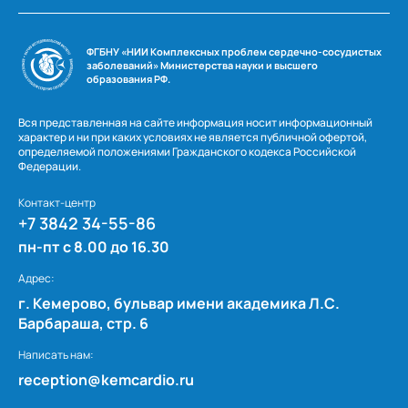
ФГБНУ «НИИ Комплексных проблем сердечно-сосудистых
заболеваний» Министерства науки и высшего
образования РФ.
Вся представленная на сайте информация носит информационный
характер и ни при каких условиях не является публичной офертой,
определяемой положениями Гражданского кодекса Российской
Федерации.
Контакт-центр
+7 3842 34-55-86
пн-пт с 8.00 до 16.30
Адрес:
г. Кемерово, бульвар имени академика Л.С.
Барбараша, стр. 6
Написать нам:
reception@kemcardio.ru