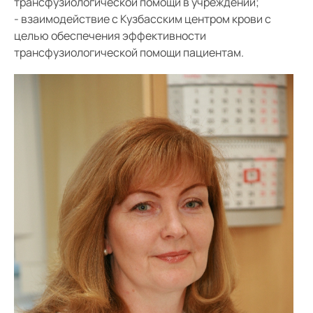
трансфузиологической помощи в учреждении;
Кардиохирургия
- взаимодействие с Кузбасским центром крови с
Рентгенэндоваскулярная хирургия
целью обеспечения эффективности
трансфузиологической помощи пациентам.
Аритмология
Клиническая кардиология
Реабилитация