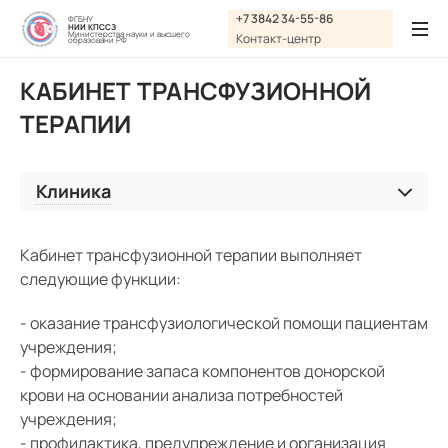
Графика:
+7 3842 34-55-86
ФГБНУ
НИИ КПССЗ
Обычная версия сайта
Министерства науки и высшего
Контакт-центр
образовани РФ
Включить изображения
КАБИНЕТ ТРАНСФУЗИОННОЙ
A
A
Шрифт:
Выключить изображения
A
ТЕРАПИИ
Включить видео
Цвет:
Ц
Ц
Ц
Ц
Дополнительно
Клиника
Выключить видео
Интервал:
Клинические подразделения
Кабинет трансфузионной терапии выполняет
Отделение кардиохирургии №1
Одинарный
следующие функции:
Отделение кардиохирургии №2 (детское)
- оказание трансфузиологической помощи пациентам
Полуторный
Отделение рентгенохирургических методов
учреждения;
диагностики и лечения
- формирование запаса компонентов донорской
Двойной
Отделение рентгенохирургических методов
крови на основании анализа потребностей
диагностики и лечения №2 (г. Новокузнецк)
Разрядка:
учреждения;
Отделение анестезиологии и реанимации
- профилактика, предупреждение и организация
Стандартный