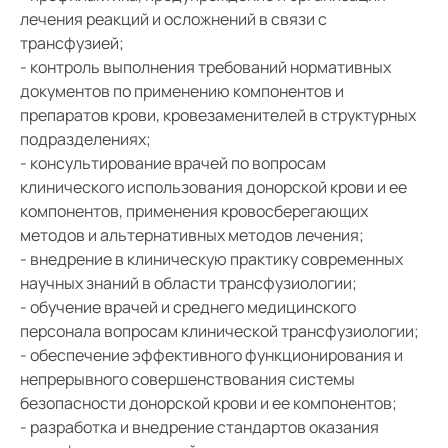
Отделение хирургического лечения сложных
лечения реакций и осложнений в связи с
нарушений ритма сердца и
трансфузией;
Средний
электрокардиостимуляции
- контроль выполнения требований нормативных
Трансплантация сердца
документов по применению компонентов и
Большой
Консультативно-диагностическое отделение
препаратов крови, кровезаменителей в структурных
Гарнитура:
подразделениях;
Отделение функциональной и ультразвуковой
диагностики
- консультирование врачей по вопросам
Без засечек
клинического использования донорской крови и ее
Клинико-диагностическая лаборатория
компонентов, применения кровосберегающих
С засечками
Кабинет трансфузионной терапии
методов и альтернативных методов лечения;
Отделение лучевой диагностики
- внедрение в клиническую практику современных
научных знаний в области трансфузиологии;
Приемное отделение
- обучение врачей и среднего медицинского
Отделение медицинской реабилитации взрослых
персонала вопросам клинической трансфузиологии;
для пациентов с соматическими заболеваниями
- обеспечение эффективного функционирования и
Оперблок
непрерывного совершенствования системы
безопасности донорской крови и ее компонентов;
Детская кардиохирургия
- разработка и внедрение стандартов оказания