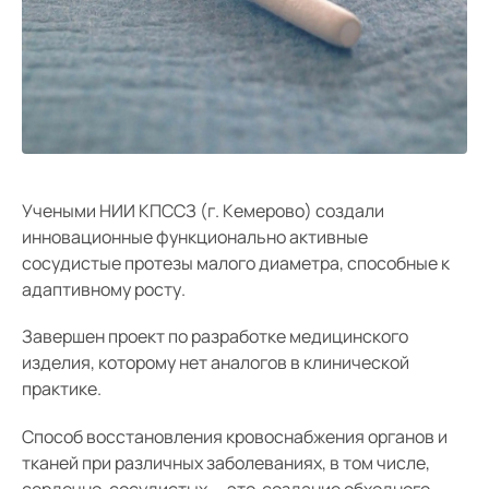
Средний
Большой
Гарнитура:
Без засечек
Учеными НИИ КПССЗ (г. Кемерово) создали
инновационные функционально активные
С засечками
сосудистые протезы малого диаметра, способные к
адаптивному росту.
Завершен проект по разработке медицинского
изделия, которому нет аналогов в клинической
практике.
Способ восстановления кровоснабжения органов и
тканей при различных заболеваниях, в том числе,
сердечно-сосудистых — это создание обходного