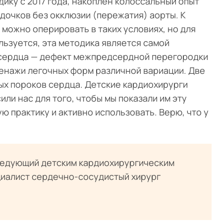
ику с 2017 года, накоплен колоссальный опыт
очков без окклюзии (пережатия) аорты. К
можно оперировать в таких условиях, но для
льзуется, эта методика является самой
х сердца — дефект межпредсердной перегородки
енажи легочных форм различной вариации. Две
ых пороков сердца. Детские кардиохирурги
ли нас для того, чтобы мы показали им эту
ю практику и активно использовать. Верю, что у
ведующий детским кардиохирургическим
иалист сердечно-сосудистый хирург