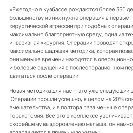
«Ежегодно в Кузбассе рождаются более 350 д
большинству из них нужна операция в первые 
хирургической агрессии при подобных операци
максимально благоприятную среду, одна из тех
инвазивная хирургия. Операции проводят откр
максимально щадящая методика, которая позво
они меньше времени находятся в операционно
и болевые ощущения в послеоперационном пер
двигаться после операции.
Новая методика для нас — это уже следующий 
Операции прошли успешно, в целом на 20% со
вмешательства, и в полтора раза меньше опер
торакотомия. Всё это в комплексе увеличивает
скорейшему выздоровлению малыша, он намног
возвращается в привычную жизнь».