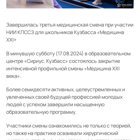
Средний
Завершилась третья медицинская смена при участии
Большой
НИИ КПССЗ для школьников Кузбасса «Медицина
Гарнитура:
XXI»
В минувшую субботу (17.08.2024) в образовательном
Без засечек
центре «Сириус. Кузбасс» состоялось закрытие
интенсивной профильной смены «Медицина XXI
С засечками
века».
Более семидесяти активных, целеустремленных и
увлеченных своей будущей профессией молодых
людей с успехом завершили насыщенную
образовательную программу.
Участники смены ознакомились не только с теорией,
но также на практике осваивали хирургический