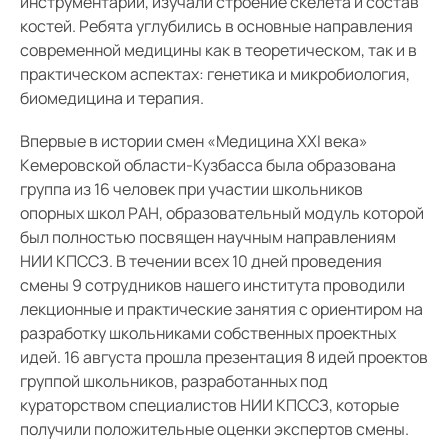
инструментарий, изучали строение скелета и состав
костей. Ребята углубились в основные направления
современной медицины как в теоретическом, так и в
практическом аспектах: генетика и микробиология,
биомедицина и терапия.
Впервые в истории смен «Медицина XXI века»
Кемеровской области-Кузбасса была образована
группа из 16 человек при участии школьников
опорных школ РАН, образовательный модуль которой
был полностью посвящен научным направлениям
НИИ КПССЗ. В течении всех 10 дней проведения
смены 9 сотрудников нашего института проводили
лекционные и практические занятия с ориентиром на
разработку школьниками собственных проектных
идей. 16 августа прошла презентация 8 идей проектов
группой школьников, разработанных под
кураторством специалистов НИИ КПССЗ, которые
получили положительные оценки экспертов смены.