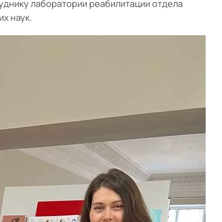
уднику лаборатории реабилитации отдела
х наук.