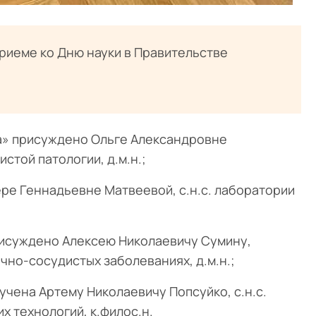
риеме ко Дню науки в Правительстве
а» присуждено Ольге Александровне
той патологии, д.м.н.;
ре Геннадьевне Матвеевой, с.н.с. лаборатории
исуждено Алексею Николаевичу Сумину,
но-сосудистых заболеваниях, д.м.н.;
учена Артему Николаевичу Попсуйко, с.н.с.
 технологий, к.филос.н.