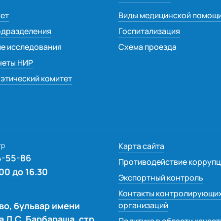
вет
Виды медицинской помощ
одразделения
Госпитализация
ие исследования
Схема проезда
четы НИР
этический комитет
тр
Карта сайта
4-55-86
Противодействие коррупц
.00 до 16.30
Экспортный контроль
Контакты контролирующи
во, бульвар имени
организаций
 Л.С. Барбараша, стр.