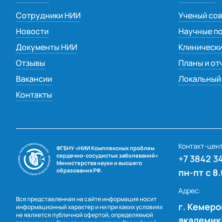
Сотрудники НИИ
Ученый со
Новости
Научные п
Документы НИИ
Клиническ
Отзывы
Планы и от
Вакансии
Локальный 
Контакты
Контакт-цен
ФГБНУ «НИИ Комплексных проблем
сердечно-сосудистых заболеваний»
+7 3842 3
Министерства науки и высшего
образования РФ.
пн-пт с 8
Адрес:
Вся представленная на сайте информация носит
г. Кемеро
информационный характер и ни при каких условиях
не является публичной офертой, определяемой
академика