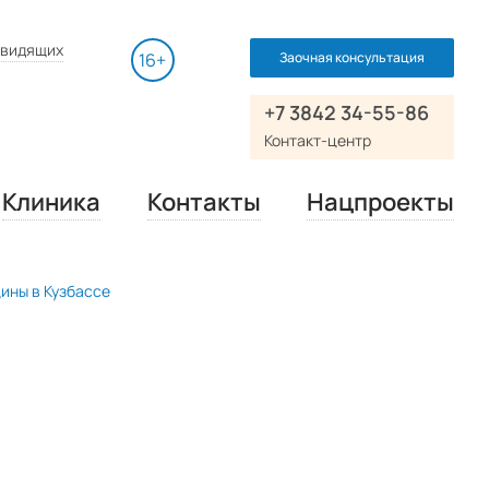
нсной томографии (МРТ)
Дополнительно
Выключить видео
 пациента
овидящих
16+
Заочная консультация
омпьютерной томографии (МСКТ)
качества
 пациента
ных и томографических методов
+7 3842 34-55-86
ии Правительства 2019 в
ия)
Контакт-центр
ет
орпусов
Клиника
Контакты
Нацпроекты
ины в Кузбассе