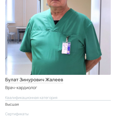
Средний
Большой
Гарнитура:
Без засечек
С засечками
Булат Зинурович Жалеев
Врач-кардиолог
Квалификационная категория
Высшая
Сертификаты