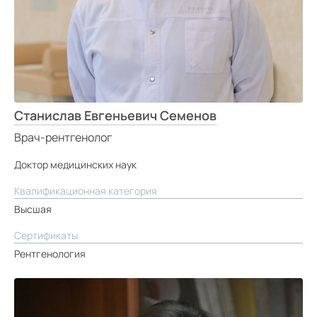
Средний
Большой
Гарнитура:
Станислав Евгеньевич Семенов
Без засечек
Врач-рентгенолог
С засечками
Доктор медицинских наук
Квалификационная категория
Высшая
Сертификаты
Рентгенология