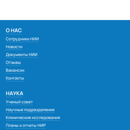
Контакты научно-образовательного отдела
Прейскурант на платные образовательные услуги
Вакантные места для приема (перевода) обучающихся
О НАС
Сотрудники НИИ
Стипендии и меры поддержки обучающихся
Новости
Получение ученого звания
Документы НИИ
Стратегия образования до 2036 года
Отзывы
Вакансии
Контакты
НАУКА
Ученый совет
Научные подразделения
Клинические исследования
Планы и отчеты НИР