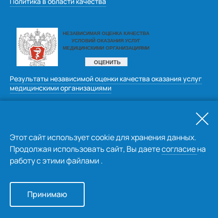
Политика в области качества
Результаты независимой оценки качества оказания услуг
медицинскими организациями
Оставить отзыв
Этот сайт использует cookie для хранения данных.
Продолжая использовать сайт, Вы даете
согласие
на
работу с этими файлами .
© kemcardio.ru 2026
Принимаю
Создание сайта
 «Пятое измерение» 2022