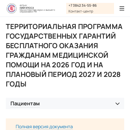
Графика:
+7 3842 34-55-86
ФГБНУ
НИИ КПССЗ
Обычная версия сайта
Министерства науки и высшего
Контакт-центр
образовани РФ
Включить изображения
ТЕРРИТОРИАЛЬНАЯ ПРОГРАММА
A
A
Шрифт:
Выключить изображения
A
ГОСУДАРСТВЕННЫХ ГАРАНТИЙ
БЕСПЛАТНОГО ОКАЗАНИЯ
Включить видео
Цвет:
Ц
Ц
Ц
Ц
Дополнительно
ГРАЖДАНАМ МЕДИЦИНСКОЙ
Выключить видео
ПОМОЩИ НА 2026 ГОД И НА
Интервал:
ПЛАНОВЫЙ ПЕРИОД 2027 И 2028
Одинарный
ГОДЫ
Полуторный
Пациентам
Двойной
Территориальная программа государственных
Разрядка:
гарантий бесплатного оказания гражданам
медицинской помощи на 2026 год и на плановый
Полная версия документа
Стандартный