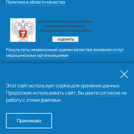
Политика в области качества
Результаты независимой оценки качества оказания услуг
медицинскими организациями
Оставить отзыв
Этот сайт использует cookie для хранения данных.
Продолжая использовать сайт, Вы даете
согласие
на
работу с этими файлами .
© kemcardio.ru 2026
Принимаю
Создание сайта
 «Пятое измерение» 2022