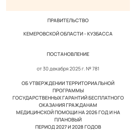
период 2027 и 2028 годы
Заочная консультация
Средний
ПРАВИТЕЛЬСТВО
Виды медицинской помощи
Большой
КЕМЕРОВСКОЙ ОБЛАСТИ - КУЗБАССА
Госпитализация
Гарнитура:
Консультативно-диагностическое отделение
Без засечек
ПОСТАНОВЛЕНИЕ
Личный кабинет налогоплательщика
С засечками
от
30 декабря 2025 г. № 781
Лекарственное обеспечение
ОБ УТВЕРЖДЕНИИ ТЕРРИТОРИАЛЬНОЙ
Права и обязанности
ПРОГРАММЫ
Программы реабилитации
ГОСУДАРСТВЕННЫХ ГАРАНТИЙ БЕСПЛАТНОГО
ОКАЗАНИЯ ГРАЖДАНАМ
Полезная информация
МЕДИЦИНСКОЙ ПОМОЩИ НА 2026 ГОД И НА
ПЛАНОВЫЙ
Анкета стационарного пациента
ПЕРИОД 2027 И 2028 ГОДОВ
Школа здоровья. Кардиохирургия