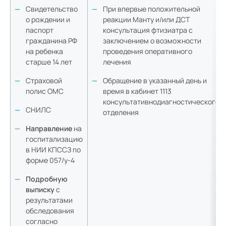
Полезная информация
Свидетельство
При впервые положительной
о рождении и
реакции Манту и/или ДСТ
Анкета стационарного пациента
паспорт
консультация фтизиатра с
гражданина РФ
заключением о возможности
Школа здоровья. Кардиохирургия
на ребенка
проведения оперативного
Анкета амбулаторного пациента
старше 14 лет
лечения
Страховой
Обращение в указанный день и
Школа здоровья. Аритмология
полис ОМС
время в кабинет 1113
консультативнодиагностического
СНИЛС
отделения
Направление
на
госпитализацию
в НИИ КПССЗ по
форме 057/у-4
Подробную
выписку
с
результатами
обследования
согласно