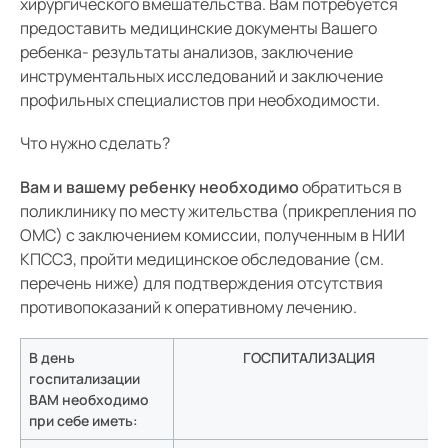
хирургического вмешательства. Вам потребуется
Подготовка к госпитализации
предоставить медицинские документы Вашего
Средний
ребенка- результаты анализов, заключение
Памятки для пациентов
инструментальных исследований и заключение
Памятка для пациента на госпитализацию (ВМП)
Большой
профильных специалистов при необходимости.
Памятки для пациентов отделения лучевой диагностики
Гарнитура:
Что нужно сделать?
Памятка для пациента детского кардиохирургического
отделения (ОКХ № 2)
Без засечек
Вам и вашему ребенку необходимо
обратиться в
Правила лечебно-охранительного режима и
поликлинику по месту жительства (прикрепления по
посещения пациентов
С засечками
ОМС) с заключением комиссии, полученным в НИИ
КПССЗ, пройти медицинское обследование (см.
Консультативно-диагностическое отделение
перечень ниже) для подтверждения отсутствия
Личный кабинет налогоплательщика
противопоказаний к оперативному лечению.
Лекарственное обеспечение
В день
ГОСПИТАЛИЗАЦИЯ
Права и обязанности
госпитализации
ВАМ необходимо
Программы реабилитации
при себе иметь: