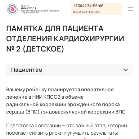
Графика:
+7 3842 34-55-86
ФГБНУ
НИИ КПССЗ
Обычная версия сайта
Министерства науки и высшего
Контакт-центр
образовани РФ
Включить изображения
ПАМЯТКА ДЛЯ ПАЦИЕНТА
A
A
Шрифт:
Выключить изображения
A
ОТДЕЛЕНИЯ КАРДИОХИРУРГИИ
№ 2 (ДЕТСКОЕ)
Включить видео
Цвет:
Ц
Ц
Ц
Ц
Дополнительно
Выключить видео
Пациентам
Интервал:
Территориальная программа государственных
Одинарный
гарантий бесплатного оказания гражданам
Вашему ребенку планируется оперативное
медицинской помощи на 2026 год и на плановый
лечение в НИИ КПССЗ в объеме
период 2027 и 2028 годы
Полуторный
радикальной коррекции врожденного порока
сердца (ВПС) /эндоваскулярной коррекции ВПС
Заочная консультация
Двойной
Виды медицинской помощи
Разрядка:
Подготовка к операции — это важный этап, который
помогает снизить риски и улучшить результаты
Госпитализация
Стандартный