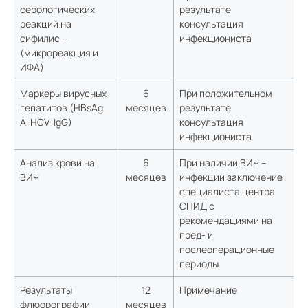
серологических
результате
реакций на
консультация
сифилис –
инфекциониста
(микрореакция и
ИФА)
Маркеры вирусных
6
При положительном
гепатитов (HBsAg,
месяцев
результате
A-HCV-IgG)
консультация
инфекциониста
Анализ крови на
6
При наличии ВИЧ –
ВИЧ
месяцев
инфекции заключение
специалиста центра
СПИД с
рекомендациями на
пред- и
послеоперационные
периоды
Результаты
12
Примечание
флюорографии
месяцев