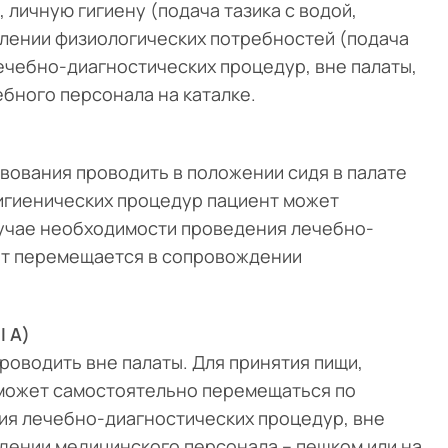
 личную гигиену (подача тазика с водой,
авлении физиологических потребностей (подача
ечебно-диагностических процедур, вне палаты,
бного персонала на каталке.
вования проводить в положении сидя в палате
гигиенических процедур пациент может
лучае необходимости проведения лечебно-
ент перемещается в сопровождении
I А)
оводить вне палаты. Для принятия пищи,
 может самостоятельно перемещаться по
ия лечебно-диагностических процедур, вне
дении медицинского персонала – пешком или на