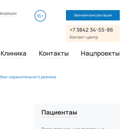
нсной томографии (МРТ)
Дополнительно
Выключить видео
 пациента
овидящих
16+
Заочная консультация
омпьютерной томографии (МСКТ)
качества
 пациента
ных и томографических методов
+7 3842 34-55-86
ии Правительства 2019 в
ия)
Контакт-центр
ет
орпусов
Клиника
Контакты
Нацпроекты
ебно-охранительного режима
Пациентам