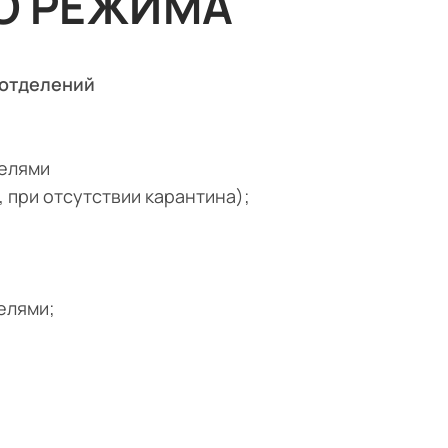
О РЕЖИМА
 отделений
телями
, при отсутствии карантина);
елями;