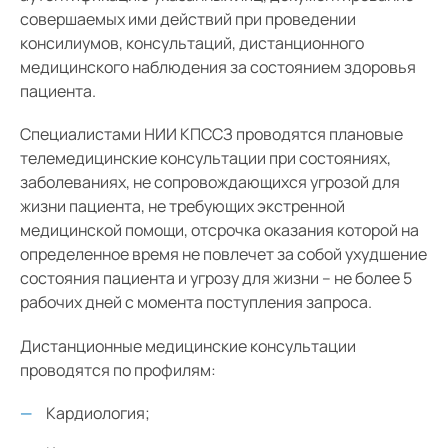
Виды медицинской помощи
совершаемых ими действий при проведении
консилиумов, консультаций, дистанционного
Средний
Госпитализация
медицинского наблюдения за состоянием здоровья
Консультативно-диагностическое отделение
пациента.
Большой
Гарнитура:
Личный кабинет налогоплательщика
Специалистами НИИ КПССЗ проводятся плановые
телемедицинские консультации при состояниях,
Лекарственное обеспечение
Без засечек
заболеваниях, не сопровождающихся угрозой для
Права и обязанности
жизни пациента, не требующих экстренной
С засечками
медицинской помощи, отсрочка оказания которой на
Программы реабилитации
определенное время не повлечет за собой ухудшение
состояния пациента и угрозу для жизни – не более 5
Полезная информация
рабочих дней с момента поступления запроса.
Анкета стационарного пациента
Дистанционные медицинские консультации
Школа здоровья. Кардиохирургия
проводятся по профилям:
Анкета амбулаторного пациента
Кардиология;
Школа здоровья. Аритмология