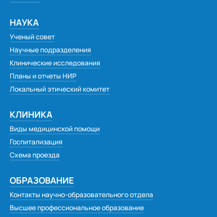
Шкарупа Галина Анатольевна
Пиунов Петр Николаевич
НАУКА
Леванков Владимир Иванович
Ученый совет
Лыкова Анна Максимовна, Кузнецова Тамара
Научные подразделения
Васильевна
Клинические исследования
Трубицына Галина Григорьевна
Планы и отчеты НИР
Шевцова Марина Витальевна, пгт Тисуль
Локальный этический комитет
Долгова Наталья Александровна
КЛИНИКА
Старченко Эльвира Анатольевна
Виды медицинской помощи
Геннадий Григорьевич Алексеев
Госпитализация
Александр Наильевич Амиров
Схема проезда
Н.В. Косинова
Храмова Лариса Викторовна, мама Храмова
ОБРАЗОВАНИЕ
Ярослава
Контакты научно-образовательного отдела
Т.Н. Залюбовская
Высшее профессиональное образование
Т.Г. Рындина