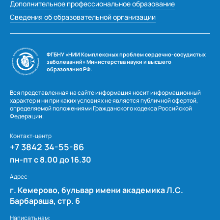
Дополнительное профессиональное образование
Елена Анатольевна Константинова
Сведения об образовательной организации
Татьяна Максимовна Плотникова
Л.К. Романова
ФГБНУ «НИИ Комплексных проблем сердечно-сосудистых
А.И. Плотников, М.И. Мочалов, А.С. Бабайцев
заболеваний» Министерства науки и высшего
образования РФ.
Марина Соколова
С.В. Пакмищева
Вся представленная на сайте информация носит информационный
характер и ни при каких условиях не является публичной офертой,
Ольга Юрьевна Морозова
определяемой положениями Гражданского кодекса Российской
Федерации.
Семья Жуйковых
Солдатова Татьяна Сергеевна
Контакт-центр
+7 3842 34-55-86
пн-пт с 8.00 до 16.30
Адрес:
г. Кемерово, бульвар имени академика Л.С.
Барбараша, стр. 6
Написать нам: