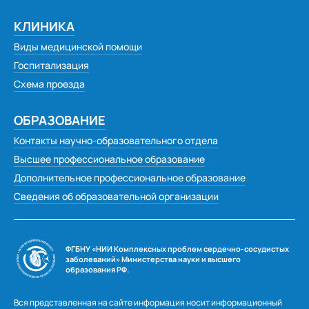
Наумова Ирина Владимировна
КЛИНИКА
Шкарупа Галина Анатольевна
Виды медицинской помощи
Пиунов Петр Николаевич
Госпитализация
Леванков Владимир Иванович
Схема проезда
Лыкова Анна Максимовна, Кузнецова Тамара
Васильевна
ОБРАЗОВАНИЕ
Трубицына Галина Григорьевна
Контакты научно-образовательного отдела
Шевцова Марина Витальевна, пгт Тисуль
Высшее профессиональное образование
Долгова Наталья Александровна
Дополнительное профессиональное образование
Старченко Эльвира Анатольевна
Сведения об образовательной организации
Геннадий Григорьевич Алексеев
Александр Наильевич Амиров
ФГБНУ «НИИ Комплексных проблем сердечно-сосудистых
Н.В. Косинова
заболеваний» Министерства науки и высшего
образования РФ.
Храмова Лариса Викторовна, мама Храмова
Ярослава
Вся представленная на сайте информация носит информационный