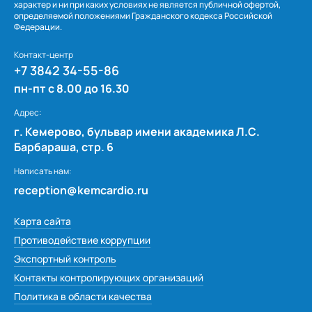
Т.Н. Залюбовская
характер и ни при каких условиях не является публичной офертой,
определяемой положениями Гражданского кодекса Российской
Т.Г. Рындина
Федерации.
Елена Анатольевна Константинова
Контакт-центр
Татьяна Максимовна Плотникова
+7 3842 34-55-86
Л.К. Романова
пн-пт с 8.00 до 16.30
А.И. Плотников, М.И. Мочалов, А.С. Бабайцев
Адрес:
Марина Соколова
г. Кемерово, бульвар имени академика Л.С.
Барбараша, стр. 6
С.В. Пакмищева
Написать нам:
Ольга Юрьевна Морозова
reception@kemcardio.ru
Семья Жуйковых
Солдатова Татьяна Сергеевна
Карта сайта
Противодействие коррупции
Экспортный контроль
Контакты контролирующих организаций
Политика в области качества