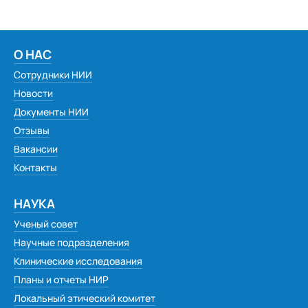
Белозерова Яна Викторовна
Бурмаков Александр Владимирович
Средний
Дахина Наталья Викторовна
О НАС
Большой
Лазарева Галина Алексеевна
Сотрудники НИИ
Гарнитура:
Большанина Раиса Васильевна, Яшкинский район,
Новости
п.Акация
Документы НИИ
Без засечек
Баженов Валерий Борисович
Отзывы
Турка Анна Викторовна
Вакансии
С засечками
Береснева Лариса
Контакты
Ахмерова Надежда Константиновна
НАУКА
Плебух Наталья Викторовна
Ученый совет
Кадашникова Галина Степановна
Научные подразделения
Тамара Соловова
Клинические исследования
Семья Угурлян
Планы и отчеты НИР
Дмитрий
Локальный этический комитет