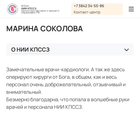
Графика:
+7 3842 34-55-86
ФГБНУ
НИИ КПССЗ
Обычная версия сайта
Министерства науки и высшего
Контакт-центр
образовани РФ
Включить изображения
МАРИНА СОКОЛОВА
A
A
Шрифт:
Выключить изображения
A
Включить видео
О НИИ КПССЗ
Цвет:
Ц
Ц
Ц
Ц
Дополнительно
История НИИ КПССЗ
Выключить видео
Замечательные врачи-кардиологи. А так же здесь
Интервал:
Система менеджмента качества
оперируют хирурги от Бога, в общем, как и весь
персонал очень доброжелательный, отзывчивый и
Одинарный
Структура, руководство, кадры
внимательный.
Документы НИИ КПССЗ
Безмерно благодарна, что попала в волшебные руки
Полуторный
врачей и персонала НИИ КПССЗ.
Отзывы
Двойной
Новиков Владимир Топтыхович
Разрядка:
Терёхин Владимир Васильевич
Стандартный