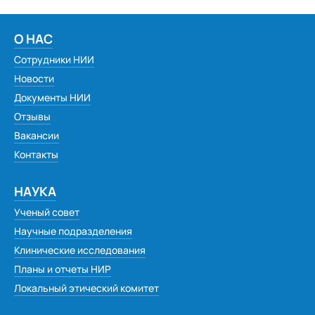
Белозерова Яна Викторовна
Бурмаков Александр Владимирович
Средний
О НАС
Дахина Наталья Викторовна
Сотрудники НИИ
Большой
Лазарева Галина Алексеевна
Новости
Гарнитура:
Большанина Раиса Васильевна, Яшкинский район,
Документы НИИ
п.Акация
Отзывы
Без засечек
Баженов Валерий Борисович
Вакансии
Турка Анна Викторовна
С засечками
Контакты
Береснева Лариса
Ахмерова Надежда Константиновна
НАУКА
Плебух Наталья Викторовна
Ученый совет
Научные подразделения
Кадашникова Галина Степановна
Клинические исследования
Тамара Соловова
Планы и отчеты НИР
Семья Угурлян
Локальный этический комитет
Дмитрий