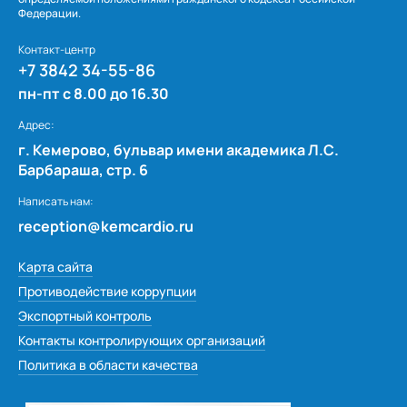
Т.Н. Залюбовская
Федерации.
Т.Г. Рындина
Контакт-центр
Елена Анатольевна Константинова
+7 3842 34-55-86
Татьяна Максимовна Плотникова
пн-пт с 8.00 до 16.30
Л.К. Романова
Адрес:
А.И. Плотников, М.И. Мочалов, А.С. Бабайцев
г. Кемерово, бульвар имени академика Л.С.
Барбараша, стр. 6
Марина Соколова
С.В. Пакмищева
Написать нам:
reception@kemcardio.ru
Ольга Юрьевна Морозова
Семья Жуйковых
Карта сайта
Солдатова Татьяна Сергеевна
Противодействие коррупции
Экспортный контроль
Контакты контролирующих организаций
Политика в области качества