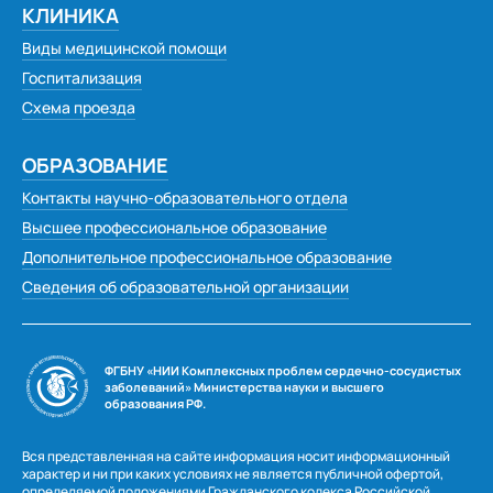
Наумова Ирина Владимировна
КЛИНИКА
Шкарупа Галина Анатольевна
Виды медицинской помощи
Пиунов Петр Николаевич
Госпитализация
Схема проезда
Леванков Владимир Иванович
Лыкова Анна Максимовна, Кузнецова Тамара
ОБРАЗОВАНИЕ
Васильевна
Контакты научно-образовательного отдела
Трубицына Галина Григорьевна
Высшее профессиональное образование
Шевцова Марина Витальевна, пгт Тисуль
Дополнительное профессиональное образование
Долгова Наталья Александровна
Сведения об образовательной организации
Старченко Эльвира Анатольевна
Геннадий Григорьевич Алексеев
Александр Наильевич Амиров
ФГБНУ «НИИ Комплексных проблем сердечно-сосудистых
заболеваний» Министерства науки и высшего
Н.В. Косинова
образования РФ.
Храмова Лариса Викторовна, мама Храмова
Вся представленная на сайте информация носит информационный
Ярослава
характер и ни при каких условиях не является публичной офертой,
определяемой положениями Гражданского кодекса Российской